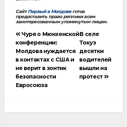
Сайт
Первый в Молдове
готов
предоставить право реплики всем
заинтересованным упомянутым лицам.
Чуря о Мюнхенской
В селе
Навигация
конференции:
Токуз
по
Молдова нуждается
десятки
записям
в контактах с США и
водителей
не верит в зонтик
вышли на
безопасности
протест
Евросоюза