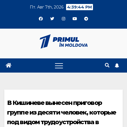
Skip
Пт. Авг 7th, 2026
4:39:44 PM
to
content
В Кишиневе вынесен приговор
группе из десяти человек, которые
под видом трудоустройства в