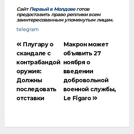
Сайт
Первый в Молдове
готов
предоставить право реплики всем
заинтересованным упомянутым лицам.
telegram
Плугару о
Макрон может
Навигация
скандале с
объявить 27
по
контрабандой
ноября о
записям
оружия:
введении
Должны
добровольной
последовать
военной службы,
отставки
Le Figaro