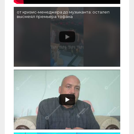
от кризис-менеджера до музыканта: осталеп
высмеял премьера тофана