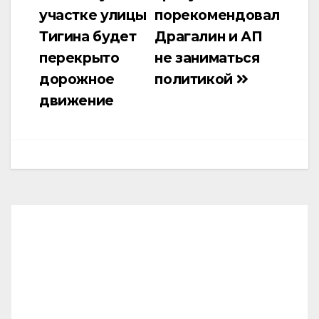
участке улицы
порекомендовал
по
Тигина будет
Драгалин и АП
записям
перекрыто
не заниматься
дорожное
политикой
движение