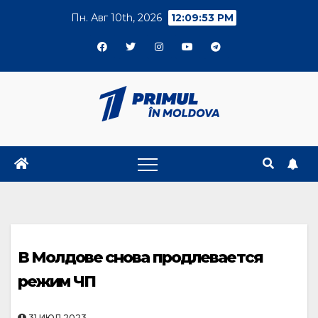
Skip
Пн. Авг 10th, 2026
12:09:53 PM
to
content
В Молдове снова продлевается
режим ЧП
31.ИЮЛ.2023