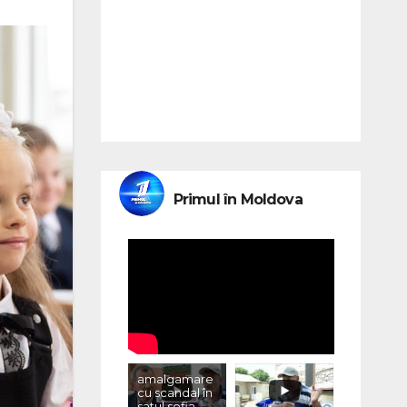
Primul în Moldova
amalgamare
cu scandal în
satul sofia