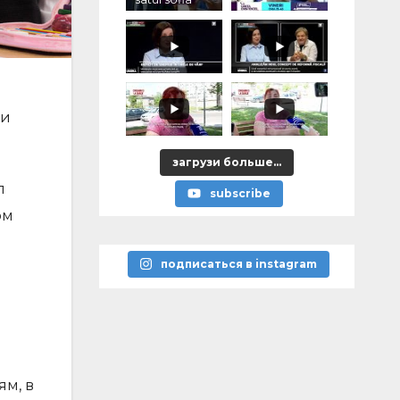
 и
загрузи больше...
п
subscribe
ом
подписаться в instagram
ям, в