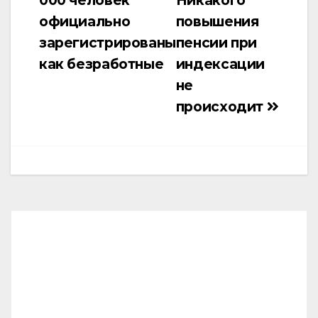
000 человек
Никакого
по
официально
повышения
записям
зарегистрированы
пенсии при
как безработные
индексации
не
происходит