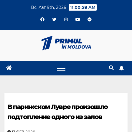
Skip
Вс. Авг 9th, 2026
11:00:59 AM
to
content
В парижском Лувре произошло
подтопление одного из залов
13.ФЕВ.2026