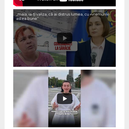
„maia, ia-ți valiza, că ai distrus lumea, cu «vremurile
astea bune”