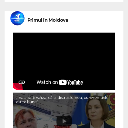
Primul în Moldova
„maia, ia-ți valiza, că ai distrus lumea, cu «vremurile
astea bune”