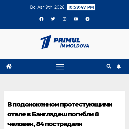
Skip
Вс. Авг 9th, 2026
10:59:48 PM
to
content
В подожженном протестующими
отеле в Бангладеш погибли 8
человек, 84 пострадали