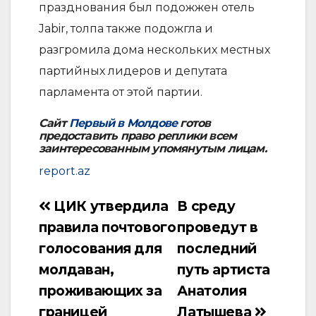
празднования был подожжен отель
Jabir, толпа также подожгла и
разгромила дома нескольких местных
партийных лидеров и депутата
парламента от этой партии.
Сайт
Первый в Молдове
готов
предоставить право реплики всем
заинтересованным упомянутым лицам.
report.az
ЦИК утвердила
В среду
Навигация
правила почтового
проведут в
по
голосования для
последний
записям
молдаван,
путь артиста
проживающих за
Анатолия
границей
Латышева