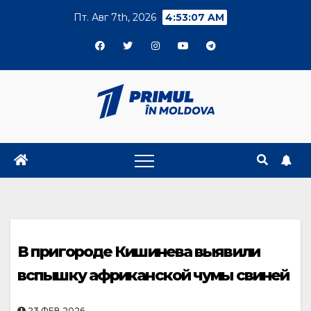
Skip
Пт. Авг 7th, 2026
4:53:07 AM
to
content
В пригороде Кишинева выявили
вспышку африканской чумы свиней
23.ФЕВ.2026