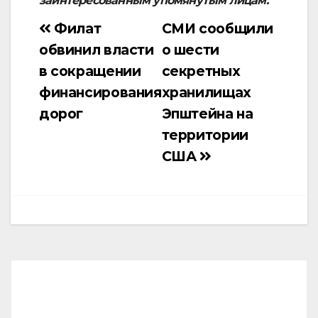
заинтересованным упомянутым лицам.
Филат
СМИ сообщили
Навигация
обвинил власти
о шести
по
в сокращении
секретных
записям
финансирования
хранилищах
дорог
Эпштейна на
территории
США