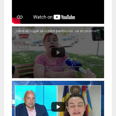
„când ați rugat să votăm pentru voi, ce ați promis?"