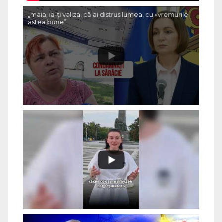
„maia, ia-ți valiza, că ai distrus lumea, cu «vremurile
astea bune”