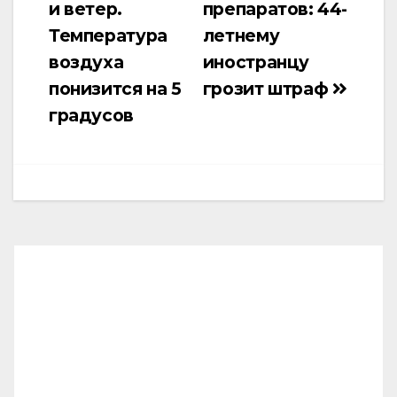
и ветер.
препаратов: 44-
записям
Температура
летнему
воздуха
иностранцу
понизится на 5
грозит штраф
градусов