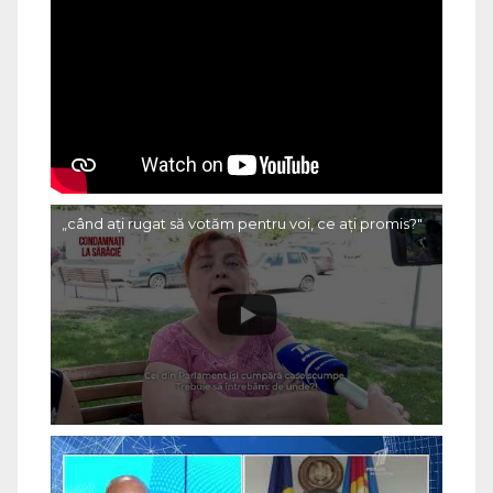
„când ați rugat să votăm pentru voi, ce ați promis?"