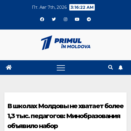
Skip
Пт. Авг 7th, 2026
3:16:23 AM
to
content
В школах Молдовы не хватает более
1,3 тыс. педагогов: Минобразования
объявило набор