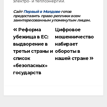
электро- и теплоэнергии.
Сайт
Первый в Молдове
готов
предоставить право реплики всем
заинтересованным упомянутым лицам.
Реформа
Цифровое
Навигация
убежища в ЕС:
мошенничество
по
выдворение в
набирает
записям
третьи страны и
обороты в
список
нашей стране
«безопасных»
государств