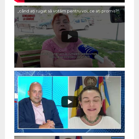
„când ați rugat să votăm pentru voi, ce ați promis?"