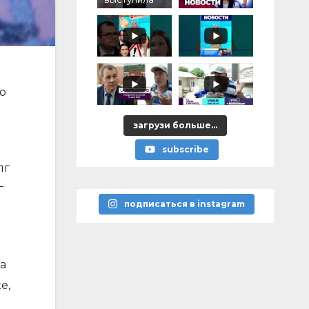
против
уничтожени
я
памятников
героям
победы над
нацизмом
о
загрузи больше...
subscribe
лг
г
подписаться в instagram
га
е,