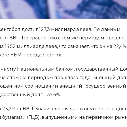
ентября достиг 127,3 миллиарда леев. По данным
2% от ВВП. По сравнению с тем же периодом прошлог
 14,52 миллиарда леев, что означает, что он на 22,4%
тчёте НБМ, передает ipn.md
ленному Национальным банком, государственный до
ию с тем же периодом прошлого года. Внешний дол
В процентном соотношении внешний государственный
дарственный долг – 37,6%.
о 23,2% от ВВП. Значительная часть внутреннего дол
 бумагами (ГЦБ), выпущенными на первичном рынк