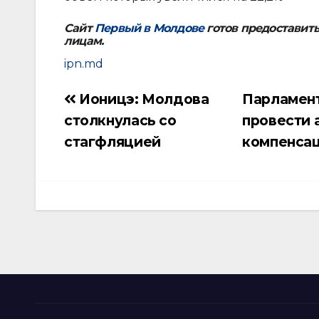
Сайт
Первый в Молдове
готов предоставит
лицам.
ipn.md
Ионицэ: Молдова
Парламент
Навигация
столкнулась со
провести 
по
стагфляцией
компенса
записям