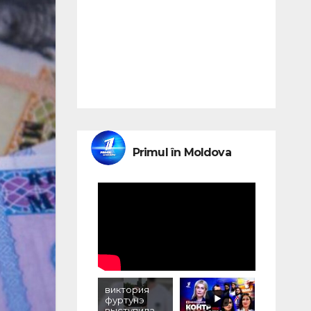
Primul în Moldova
виктория
фуртунэ
выступила