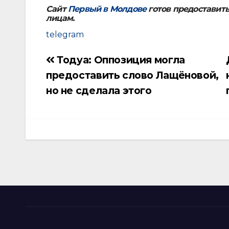
Сайт
Первый в Молдове
готов предоставит
лицам.
telegram
Тодуа: Оппозиция могла
Навигация
предоставить слово Лащёновой,
по
но не сделала этого
записям