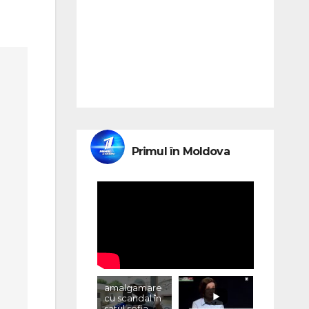
Primul în Moldova
amalgamare
cu scandal în
satul sofia