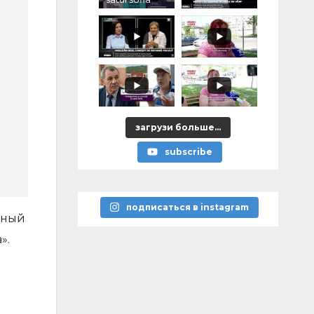
загрузи больше...
subscribe
подписаться в instagram
вный
».