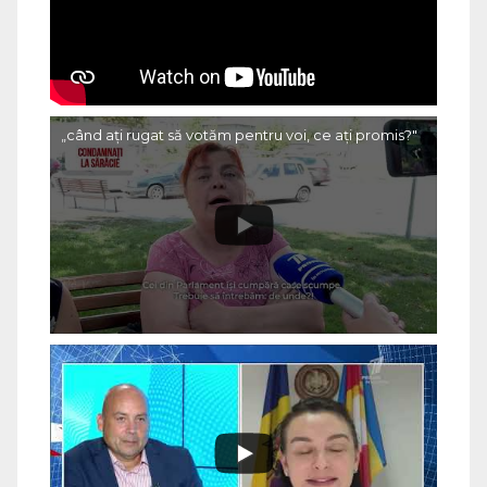
„când ați rugat să votăm pentru voi, ce ați promis?"