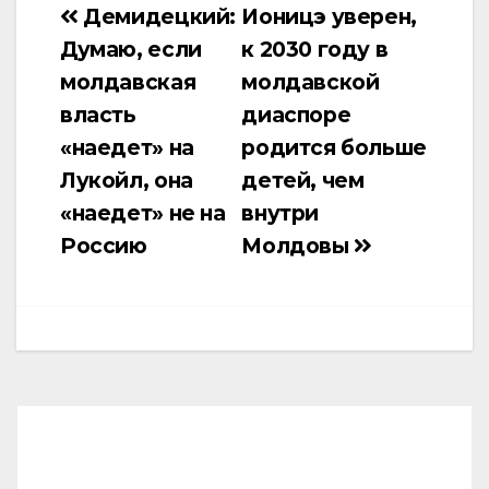
Демидецкий:
Ионицэ уверен,
Навигация
Думаю, если
к 2030 году в
по
молдавская
молдавской
записям
власть
диаспоре
«наедет» на
родится больше
Лукойл, она
детей, чем
«наедет» не на
внутри
Россию
Молдовы