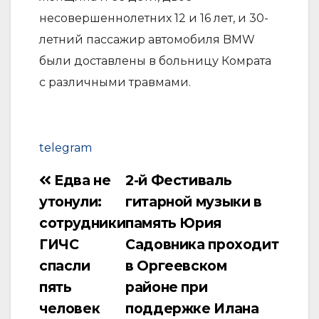
несовершеннолетних 12 и 16 лет, и 30-
летний пассажир автомобиля BMW
были доставлены в больницу Комрата
с различными травмами.
telegram
Едва не
2-й Фестиваль
Навигация
утонули:
гитарной музыки в
по
сотрудники
память Юрия
записям
ГИЧС
Садовника проходит
спасли
в Оргеевском
пять
районе при
человек
поддержке Илана