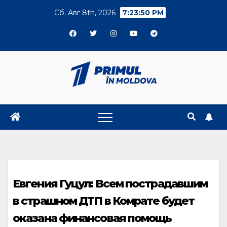
Skip
Сб. Авг 8th, 2026
7:23:51 PM
to
content
Евгения Гуцул: Всем пострадавшим
в страшном ДТП в Комрате будет
оказана финансовая помощь