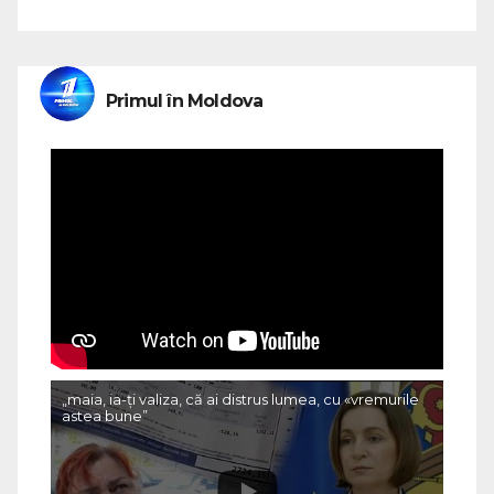
Primul în Moldova
„maia, ia-ți valiza, că ai distrus lumea, cu «vremurile
astea bune”