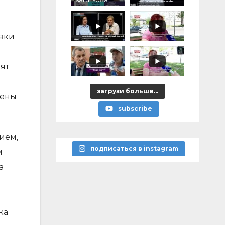
овки
ят
загрузи больше...
лены
subscribe
ием,
подписаться в instagram
м
а
ка