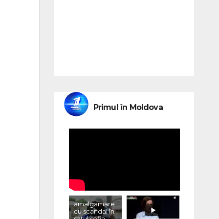
Primul în Moldova
amalgamare
cu scandal în
satul sofia