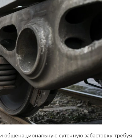
и общенациональную суточную забастовку, требуя