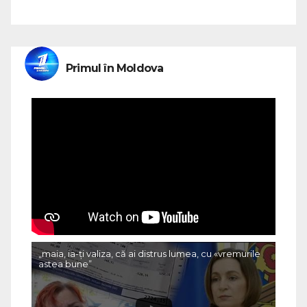
Primul în Moldova
„maia, ia-ți valiza, că ai distrus lumea, cu «vremurile
astea bune”