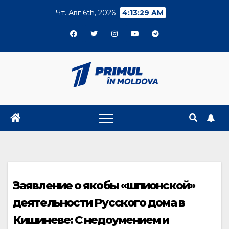
Skip
Чт. Авг 6th, 2026
4:13:29 AM
to
content
Заявление о якобы «шпионской»
деятельности Русского дома в
Кишиневе: С недоумением и