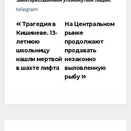
заинтересованным упомянутым лицам.
telegram
Трагедия в
На Центральном
Навигация
Кишиневе. 13-
рынке
по
летнюю
продолжают
записям
школьницу
продавать
нашли мертвой
незаконно
в шахте лифта
выловленную
рыбу