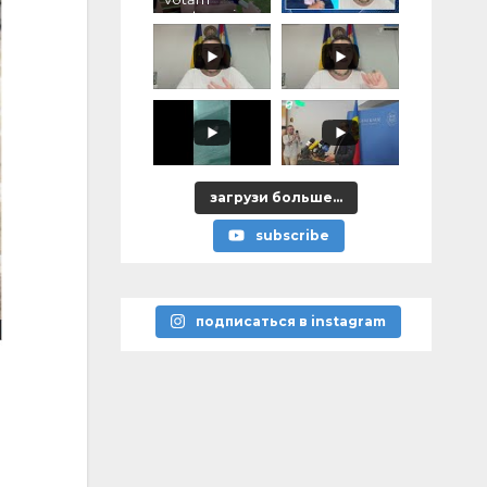
pentru voi,
ce ați
promis?"
загрузи больше...
subscribe
подписаться в instagram