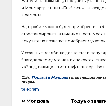
Жители Парижа могут получить участок 
и Монмартр, пишет «Би-би-си». На каждо
в ремонте.
Надгробие можно будет приобрести за 4 ты
отреставрировать в течение шести месяц
покупателю позволят приобрести участок
Указанные кладбища давно стали попул
благодаря тому, что на них покоятся изве
Уайльд, певица Эдит Пиаф и лидер The
Сайт
Первый в Молдове
готов предоставит
лицам.
telegram
Молдова
Тодуа о заявл
Навигация