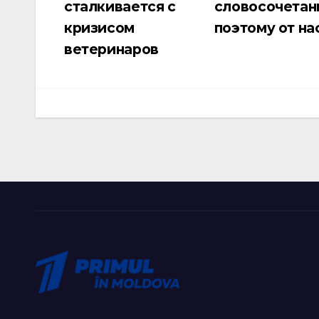
сталкивается с
словосочетан
по
кризисом
поэтому от на
записям
ветеринаров