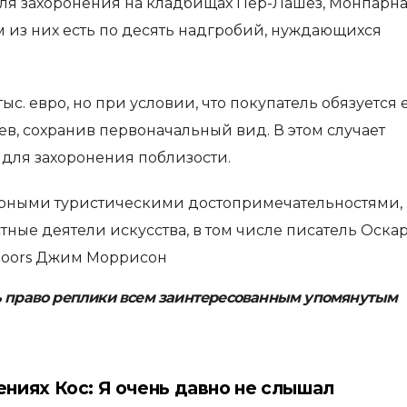
для захоронения на кладбищах Пер-Лашез, Монпарн
м из них есть по десять надгробий, нуждающихся
с. евро, но при условии, что покупатель обязуется 
ев, сохранив первоначальный вид. В этом случает
 для захоронения поблизости.
ярными туристическими достопримечательностями,
стные деятели искусства, в том числе писатель Оска
 Doors Джим Моррисон
ь право реплики всем заинтересованным упомянутым
ениях Кос: Я очень давно не слышал