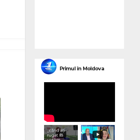
Primul în Moldova
„când ați
rugat să
votăm