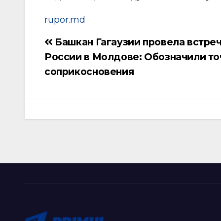
rupor.md
Башкан Гагаузии провела встреч
Навигация
России в Молдове: Обозначили то
по
соприкосновения
записям