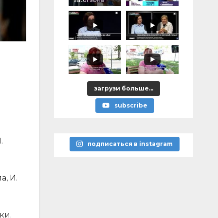
загрузи больше...
subscribe
.
подписаться в instagram
а, И.
ки.