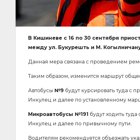
В Кишиневе с 16 по 30 сентября приос
между ул. Букурешть и М. Когылничану
Данная мера связана с проведением ремо
Таким образом, изменится маршрут общес
Автобусы
№9
будут курсировать туда с пр
Инкулец и далее по установленному марш
Микроавтобусы №191
будут ходить туда 
Инкулец и далее по привычному пути.
Водителям рекомендуется объезжать ука