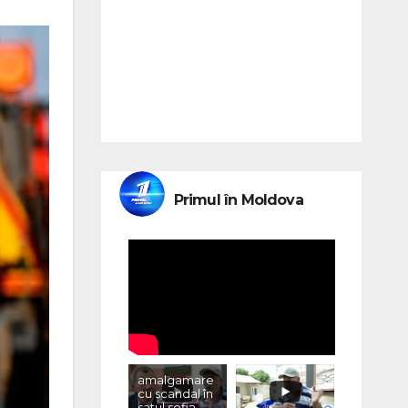
Primul în Moldova
amalgamare
cu scandal în
satul sofia