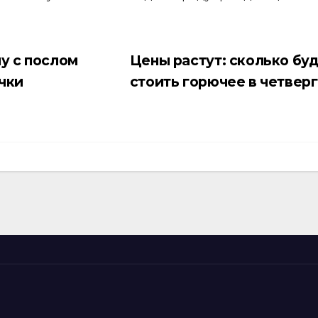
у с послом
Цены растут: сколько бу
чки
стоить горючее в четвер