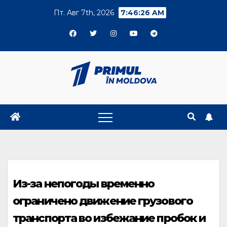
Skip
Пт. Авг 7th, 2026
7:46:26 AM
to
content
Из-за непогоды временно
ограничено движение грузового
транспорта во избежание пробок и