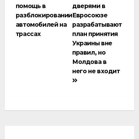
по
помощь в
дверями в
записям
разблокировании
Евросоюзе
автомобилей на
разрабатывают
трассах
план принятия
Украины вне
правил, но
Молдова в
него не входит