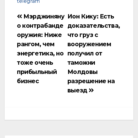
telegram
Мэрджиняну
Ион Кику: Есть
Навигация
о контрабанде
доказательства,
по
оружия: Ниже
что груз с
записям
рангом, чем
вооружением
энергетика, но
получил от
тоже очень
таможни
прибыльный
Молдовы
бизнес
разрешение на
выезд