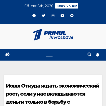
Skip
Сб. Авг 8th, 2026
10:07:26 AM
to
content
Иовв: Откуда ждать экономический
рост, если у нас вкладываются
деньги только в борьбу с