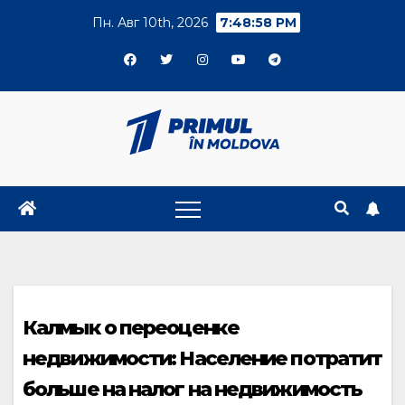
Skip
Пн. Авг 10th, 2026
7:48:59 PM
to
content
Калмык о переоценке
недвижимости: Население потратит
больше на налог на недвижимость