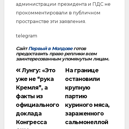
администрации президента и ПДС не
прокомментировали в публичном
пространстве эти заявления.
telegram
Сайт
Первый в Молдове
готов
предоставить право реплики всем
заинтересованным упомянутым лицам.
Лунгу: «Это
На границе
Навигация
уже не “рука
остановили
по
Кремля”, а
крупную
записям
факты из
партию
официального
куриного мяса,
доклада
зараженного
Конгресса
сальмонеллой