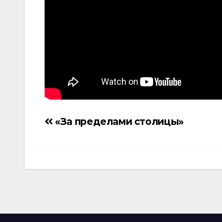
«За пределами столицы»
Навигация
по
записям