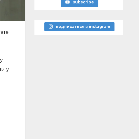
subscribe
подписаться в instagram
тате
у
ни у