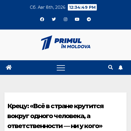
Skip
Сб. Авг 8th, 2026
12:34:49 PM
to
content
Крецу: «Всё в стране крутится
вокруг одного человека, а
ответственности — ни у кого»