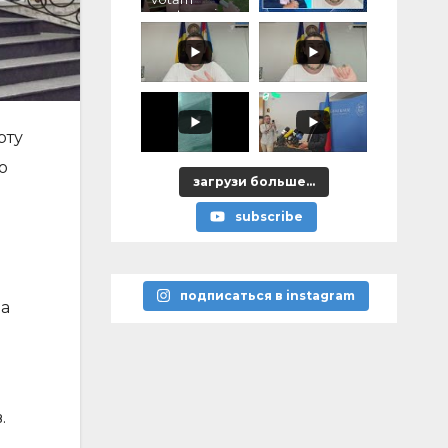
pentru voi,
ce ați
promis?"
рту
о
загрузи больше...
subscribe
подписаться в instagram
на
.