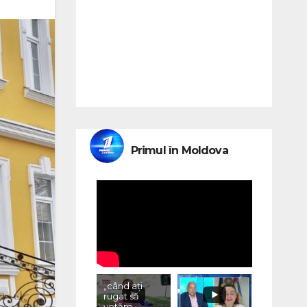
Primul în Moldova
„când ați
rugat să
votăm