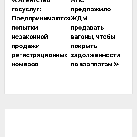
Навигация
госуслуг:
предложило
по
Предпринимаются
ЖДМ
записям
попытки
продавать
незаконной
вагоны, чтобы
продажи
покрыть
регистрационных
задолженности
номеров
по зарплатам