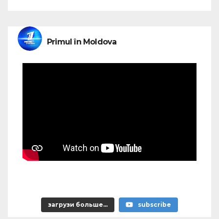
Primul în Moldova
талибан — надежда минсельхоза, налог на
моцареллу, тофан в роли управдома
загрузи больше...
subscribe