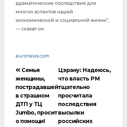
драматические последствия для
многих аспектов нашей
экономической и социальной жизни”,
— сказал он.
euronews.com
Семья
Цэрану: Надеюсь,
Навигация
женщины,
что власть РМ
по
пострадавшей
тщательно
записям
в страшном
просчитала
ДТП у ТЦ
последствия
Jumbo, просит
высылки
о помощи!
российских