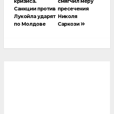
кризиса.
смягчил меру
записям
Санкции против
пресечения
Лукойла ударят
Николя
по Молдове
Саркози