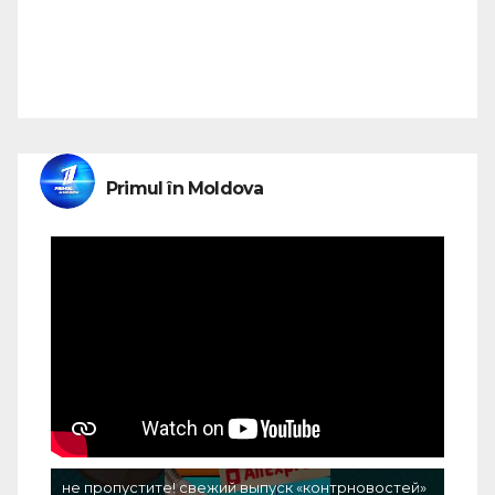
Primul în Moldova
не пропустите! свежий выпуск «контрновостей»