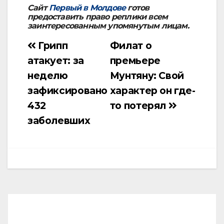
Сайт
Первый в Молдове
готов
предоставить право реплики всем
заинтересованным упомянутым лицам.
Грипп
Филат о
Навигация
атакует: за
премьере
по
неделю
Мунтяну: Свой
записям
зафиксировано
характер он где-
432
то потерял
заболевших