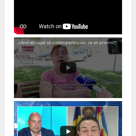
„când ați rugat să votăm pentru voi, ce ați promis?"