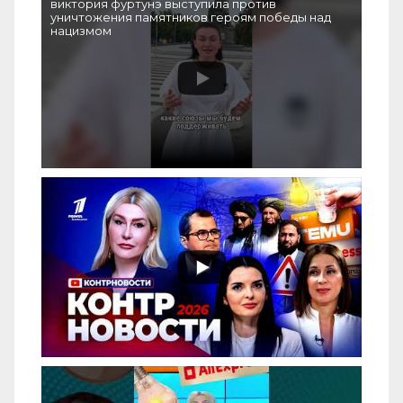
виктория фуртунэ выступила против
уничтожения памятников героям победы над
нацизмом