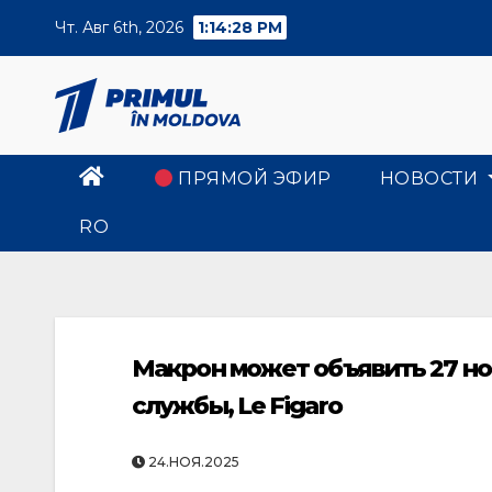
Skip
Чт. Авг 6th, 2026
1:14:28 PM
to
content
ПРЯМОЙ ЭФИР
НОВОСТИ
RO
Макрон может объявить 27 но
службы, Le Figaro
24.НОЯ.2025