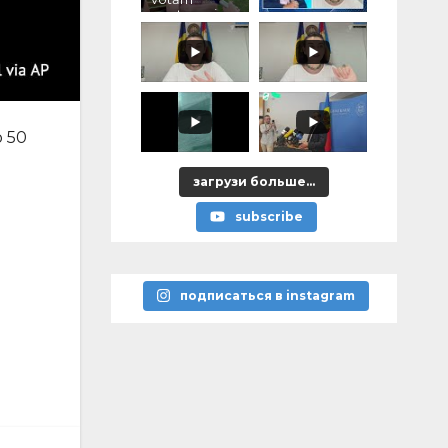
pentru voi,
ce ați
promis?"
о 50
загрузи больше...
subscribe
подписаться в instagram