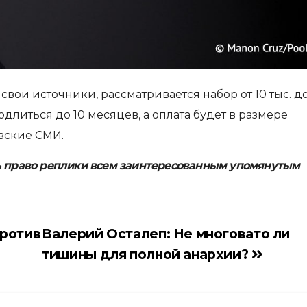
а свои источники, рассматривается набор от 10 тыс. д
родлиться до 10 месяцев, а оплата будет в размере
зские СМИ.
ь право реплики всем заинтересованным упомянутым
против
Валерий Осталеп: Не многовато ли
тишины для полной анархии?