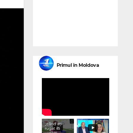
Primul în Moldova
„când ați
rugat să
votăm