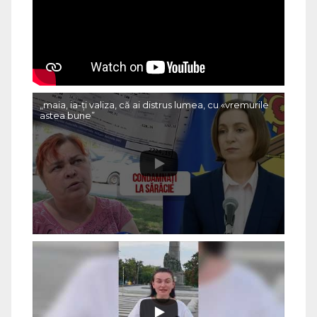
„maia, ia-ți valiza, că ai distrus lumea, cu «vremurile
astea bune”