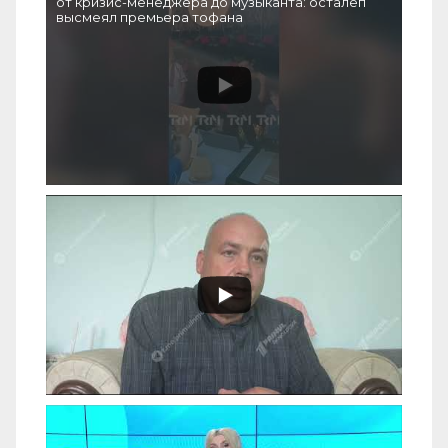
от кризис-менеджера до музыканта: осталеп
высмеял премьера тофана