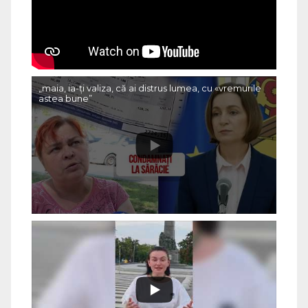
„maia, ia-ți valiza, că ai distrus lumea, cu «vremurile
astea bune”