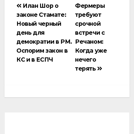
Илан Шор о
Фермеры
Навигация
законе Стамате:
требуют
по
Новый черный
срочной
записям
день для
встречи с
демократии в РМ.
Речаном:
Оспорим закон в
Когда уже
КС и в ЕСПЧ
нечего
терять