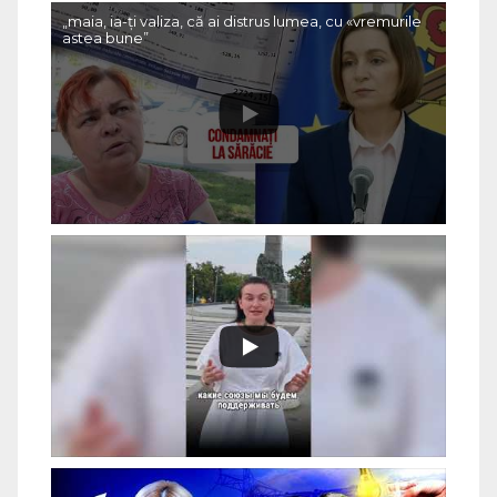
„maia, ia-ți valiza, că ai distrus lumea, cu «vremurile
astea bune”