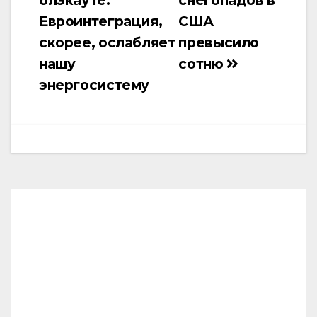
блэкауте:
снегопадов в
записям
Евроинтеграция,
США
скорее, ослабляет
превысило
нашу
сотню
энергосистему