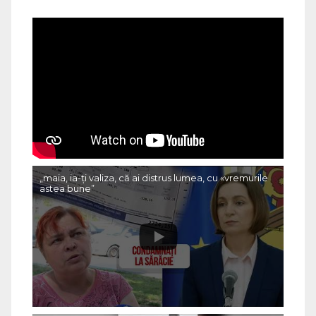
„maia, ia-ți valiza, că ai distrus lumea, cu «vremurile
astea bune”