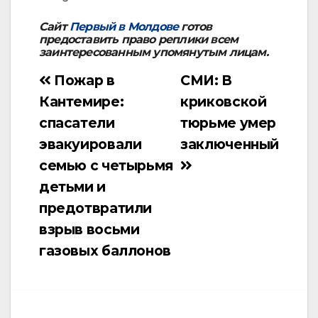
Сайт
Первый в Молдове
готов
предоставить право реплики всем
заинтересованным упомянутым лицам.
Пожар в
СМИ: В
Навигация
Кантемире:
криковской
по
спасатели
тюрьме умер
записям
эвакуировали
заключенный
семью с четырьмя
детьми и
предотвратили
взрыв восьми
газовых баллонов