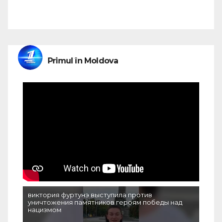
Primul în Moldova
виктория фуртунэ выступила против
уничтожения памятников героям победы над
нацизмом