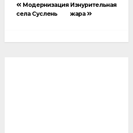
Модернизация
Изнурительная
Навигация
села Суслень
жара
по
записям