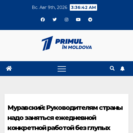
Skip
Вс. Авг 9th, 2026
3:36:42 AM
to
content
Муравский: Руководителям страны
надо заняться ежедневной
конкретной работой без глупых