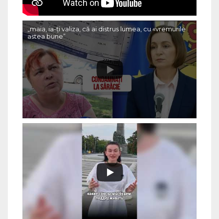
„maia, ia-ți valiza, că ai distrus lumea, cu «vremurile
astea bune”