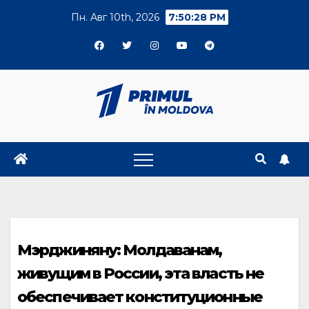
Skip
Пн. Авг 10th, 2026
7:50:29 PM
to
content
Мэрджиняну: Молдаванам,
живущим в России, эта власть не
обеспечивает конституционные