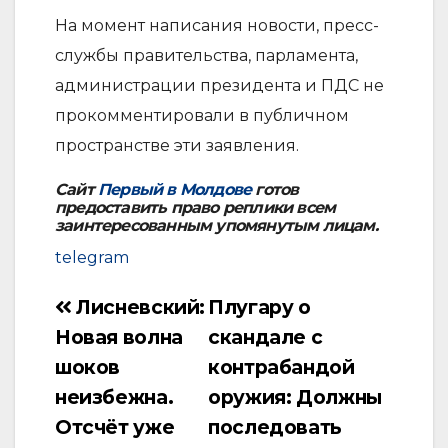
На момент написания новости, пресс-
службы правительства, парламента,
администрации президента и ПДС не
прокомментировали в публичном
пространстве эти заявления.
Сайт
Первый в Молдове
готов
предоставить право реплики всем
заинтересованным упомянутым лицам.
telegram
Лисневский:
Плугару о
Навигация
Новая волна
скандале с
по
шоков
контрабандой
записям
неизбежна.
оружия: Должны
Отсчёт уже
последовать