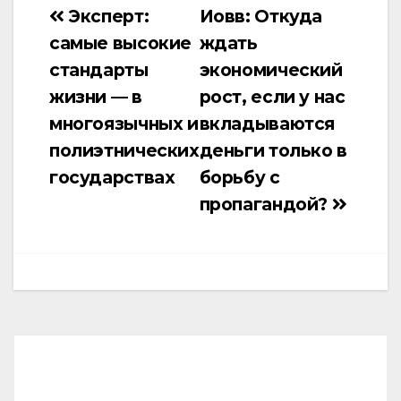
Эксперт:
Иовв: Откуда
Навигация
самые высокие
ждать
по
стандарты
экономический
записям
жизни — в
рост, если у нас
многоязычных и
вкладываются
полиэтнических
деньги только в
государствах
борьбу с
пропагандой?