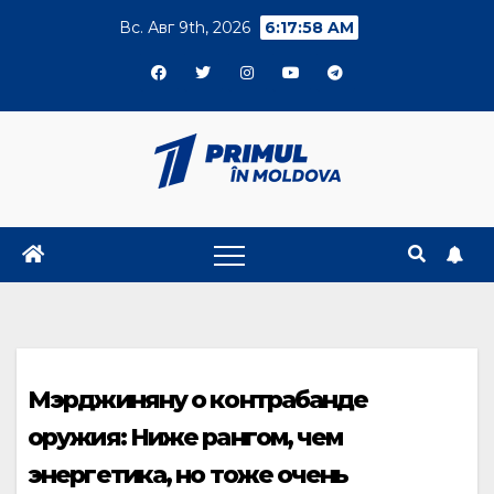
Skip
Вс. Авг 9th, 2026
6:17:58 AM
to
content
Мэрджиняну о контрабанде
оружия: Ниже рангом, чем
энергетика, но тоже очень