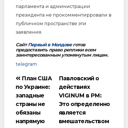
парламента и администрации
президента не прокомментирровали в
публичном пространстве эти
заявления.
Сайт
Первый в Молдове
готов
предоставить право реплики всем
заинтересованным упомянутым лицам.
telegram
План США
Павловский о
Навигация
по Украине:
действиях
по
западные
VIGINUM в РМ:
записям
страны не
Это определенно
обязаны
является
напрямую
вмешательством