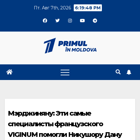
Skip
Пт. Авг 7th, 2026
6:19:48 PM
to
content
Мэрджиняну: Эти самые
специалисты французского
VIGINUM помогли Никушору Дану