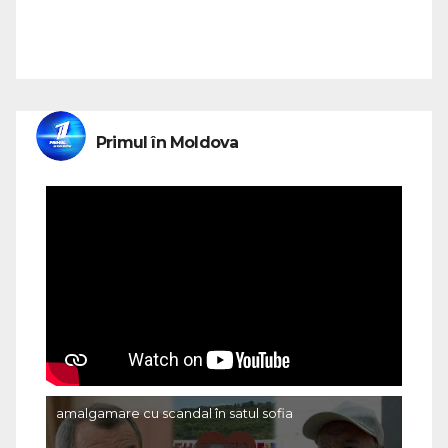
Primul în Moldova
amalgamare cu scandal în satul sofia