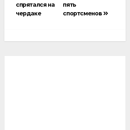
спрятался на
пять
чердаке
спортсменов