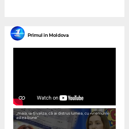
Primul în Moldova
„maia, ia-ți valiza, că ai distrus lumea, cu «vremurile
astea bune”