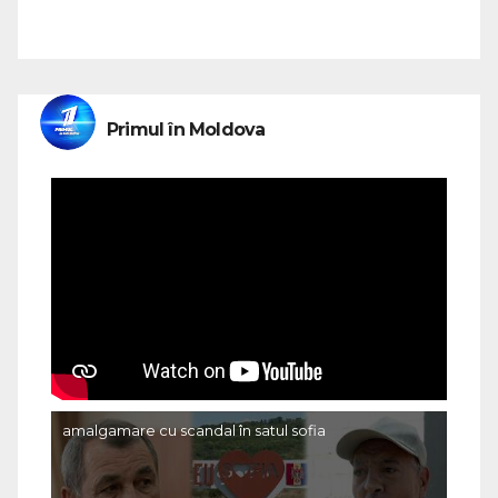
Primul în Moldova
amalgamare cu scandal în satul sofia