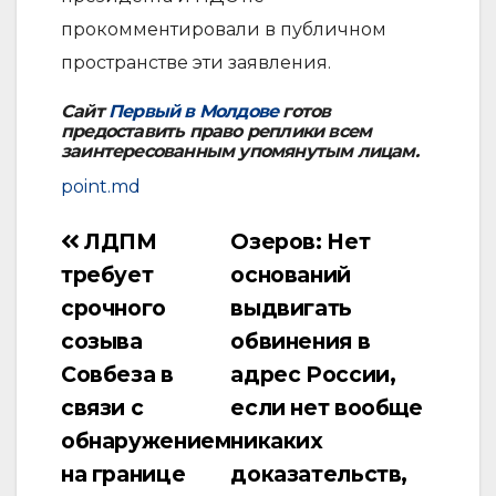
прокомментировали в публичном
пространстве эти заявления.
Сайт
Первый в Молдове
готов
предоставить право реплики всем
заинтересованным упомянутым лицам.
point.md
ЛДПМ
Озеров: Нет
Навигация
требует
оснований
по
срочного
выдвигать
записям
созыва
обвинения в
Совбеза в
адрес России,
связи с
если нет вообще
обнаружением
никаких
на границе
доказательств,