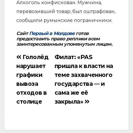
Алкоголь конфискован. Мужчина,
перевозивший товар, был оштрафован,
сообщили румынские пограничники.
Сайт
Первый в Молдове
готов
предоставить право реплики всем
заинтересованным упомянутым лицам.
Гололёд
Филат: «PAS
Навигация
нарушает
пришла к власти на
по
графики
теме захваченного
записям
вывоза
государства — и
отходов в
сама же её
столице
закрыла»