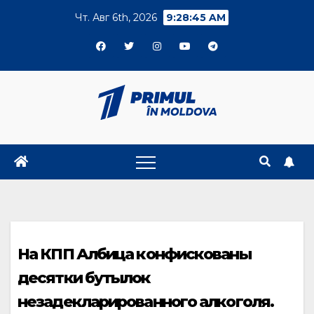
Skip
Чт. Авг 6th, 2026
9:28:45 AM
to
content
На КПП Албица конфискованы
десятки бутылок
незадекларированного алкоголя.