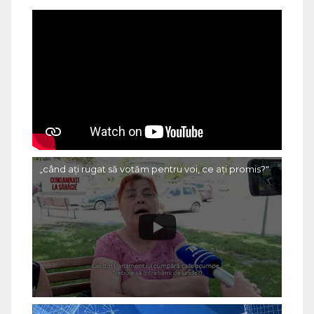
„când ați rugat să votăm pentru voi, ce ați promis?"