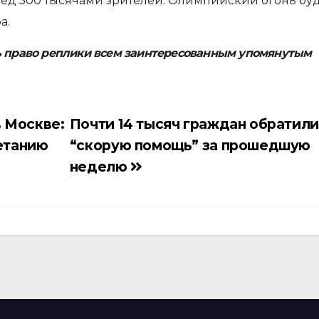
ред 500 тысячами зрителей. Олимпийский огонь бу
а.
ь право реплики всем заинтересованным упомянутым
 Москве:
Почти 14 тысяч граждан обратили
ветанию
“скорую помощь” за прошедшую
неделю