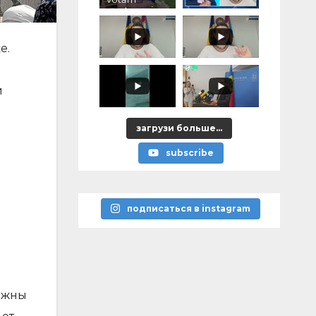
pentru voi,
ce ați
promis?"
е.
й
загрузи больше...
subscribe
подписаться в instagram
лжны