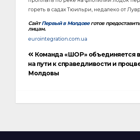
проплыть по реке на флотилии лодок пе
гореть в садах Тюильри, недалеко от Лувр
Сайт
Первый в Молдове
готов предоставит
лицам.
eurointegration.com.ua
Команда «ШОР» объединяется в
Навигация
на пути к справедливости и проц
по
Молдовы
записям