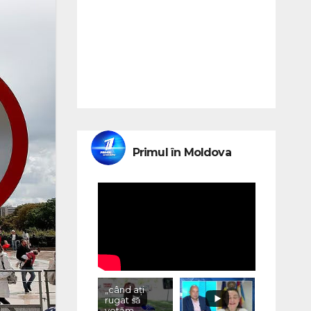
Primul în Moldova
„când ați
rugat să
votăm