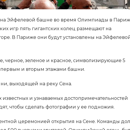
 на Эйфелевой башне во время Олимпиады в Париж
х игр пять гигантских колец размещают на
оре. В Париже они будут установлены на Эйфелево
ое, черное, зеленое и красное, символизирующие 5
у первым и вторым этажами башни.
шни, выходящей на реку Сена.
х известных и узнаваемых достопримечательностей
т, чтобы сделать фотографии у ее подножия.
ентной церемонией открытия на Сене. Команды до