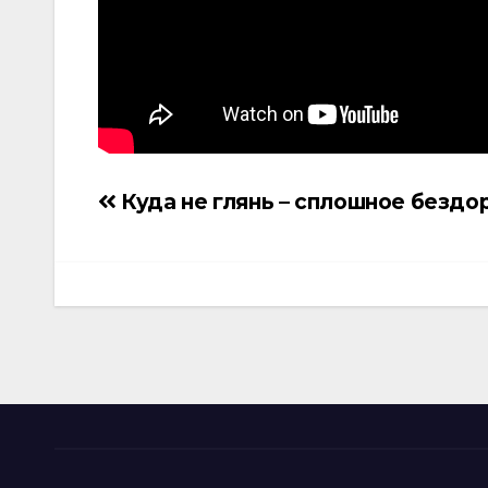
Куда не глянь – сплошное безд
Навигация
по
записям