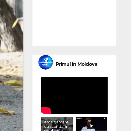
Primul în Moldova
amalgamare
cu scandal în
satul sofia