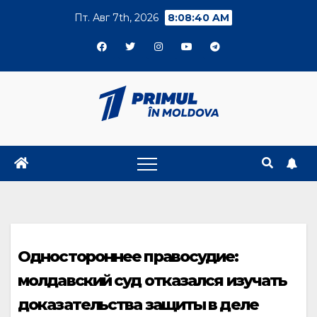
Skip
Пт. Авг 7th, 2026
8:08:41 AM
to
content
Одностороннее правосудие:
молдавский суд отказался изучать
доказательства защиты в деле