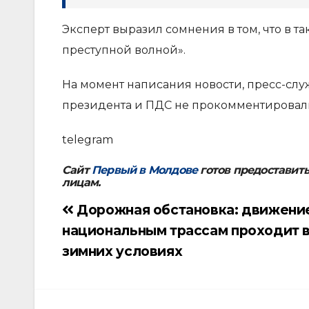
Эксперт выразил сомнения в том, что в т
преступной волной».
На момент написания новости, пресс-слу
президента и ПДС не прокомментировали
telegram
Сайт
Первый в Молдове
готов предоставит
лицам.
Дорожная обстановка: движени
Навигация
национальным трассам проходит 
по
зимних условиях
записям