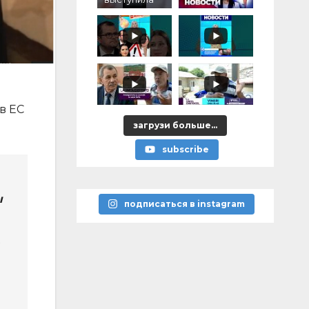
против
уничтожени
я
памятников
героям
победы над
нацизмом
в ЕС
загрузи больше...
subscribe
ы
подписаться в instagram