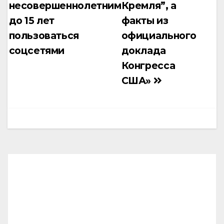
несовершеннолетним
Кремля”, а
записям
до 15 лет
факты из
пользоваться
официального
соцсетями
доклада
Конгресса
США»