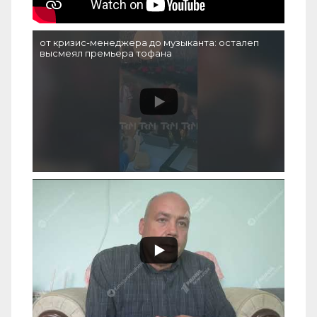
от кризис-менеджера до музыканта: осталеп
высмеял премьера тофана